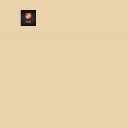
Livraison sur le Mo
Accueil
/
Produits
/
Ateliers à domicile
/
Atelier Dégust