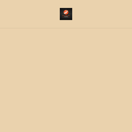
Livraison sur le Morbihan secteur Lorient, Vannes, Ria
d'Etel - Ateliers de dégustations à domicile
Accueil
/
Produits
/
Alimentaire
/
Cuvée les amis rosé IJP
Côtes de Thongues